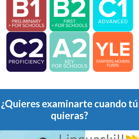
¿Quieres examinarte cuando tú
quieras?