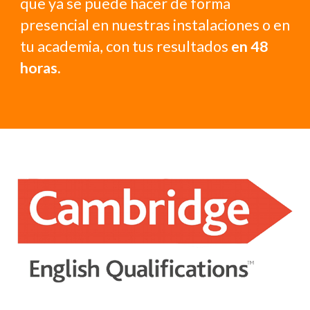
que ya se puede hacer de forma
presencial en nuestras instalaciones o en
tu academia, con tus resultados
en 48
horas.