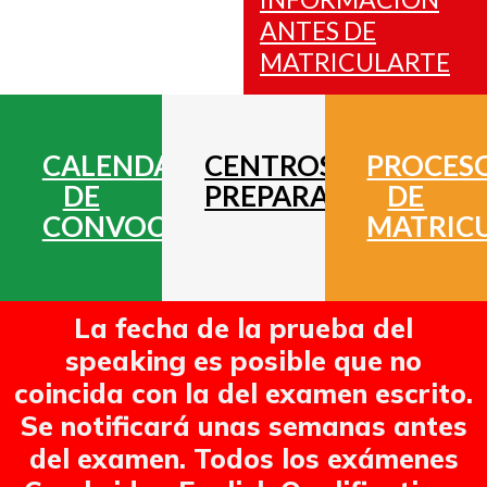
ANTES DE
MATRICULARTE
CALENDARIO
CENTROS
PROCES
DE
PREPARADORES
DE
CONVOCATORIAS
MATRIC
La fecha de la prueba del
speaking es posible que no
coincida con la del examen escrito.
Se notificará unas semanas antes
del examen. Todos los exámenes