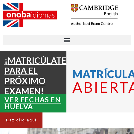
¡MATRICÚLATE
PARA EL
MATRÍCUL
PRÓXIMO
ABIERT
EXAMEN!
VER FECHAS EN
HUELVA
Haz clic aquí